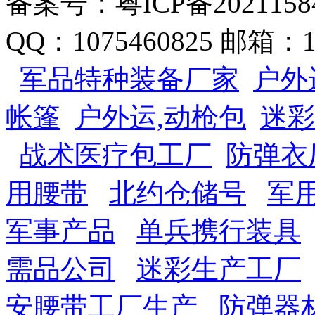
备案号：粤ICP备2021158
QQ：1075460825 邮箱：10
军品特种装备厂家
户外
帐篷
户外运,动枪包
迷彩
战术医疗包工厂
防弹衣
用腰带
北约仓储号
军
军事产品
单兵携行装具
需品公司
迷彩生产工厂
安腰带工厂生产
防弹器