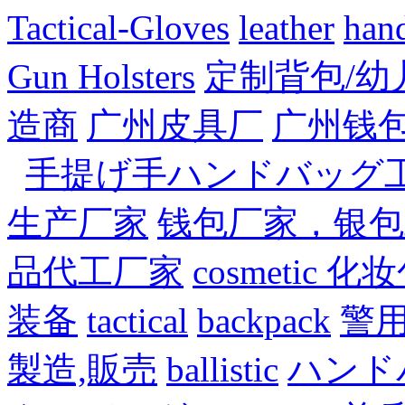
Tactical-Gloves
leather
han
Gun Holsters
定制背包/幼
造商
广州皮具厂
广州钱
手提げ手ハンドバッグ
生产厂家
钱包厂家，银包
品代工厂家
cosmetic 
装备
tactical
backpack
警
製造,販売
ballistic
ハンド