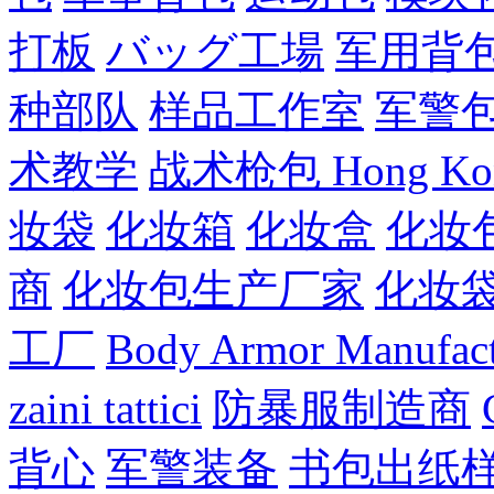
打板
バッグ工場
军用背
种部队
样品工作室
军警
术教学
战术枪包 Hong Ko
妆袋
化妆箱
化妆盒
化妆
商
化妆包生产厂家
化妆
工厂
Body Armor Manufact
zaini tattici
防暴服制造商
背心
军警装备
书包出纸