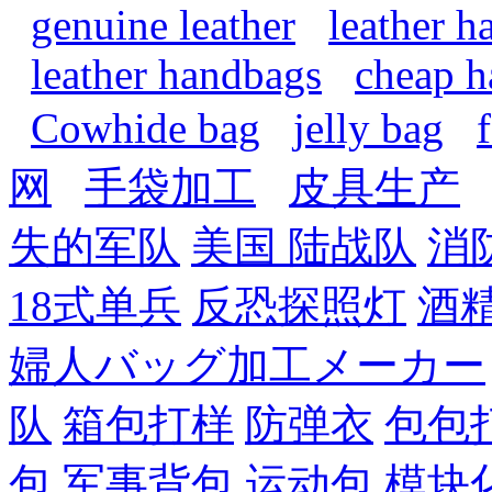
genuine leather
leather 
leather handbags
cheap h
Cowhide bag
jelly bag
网
手袋加工
皮具生产
失的军队
美国 陆战队
消
18式单兵
反恐探照灯
酒
婦人バッグ加工メーカー
队
箱包打样
防弹衣
包包
包
军事背包
运动包
模块