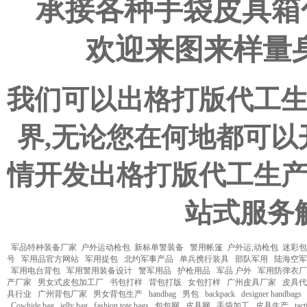
承接各种手袋皮具箱
欢迎来图来样量
我们可以出格打版代工
界,无论您在何地都可
情开发出格打版代工生
站式服务
军品特种装备厂家
户外运动枪包
新标单警装备
警用帐篷
户外运,动枪包
迷彩包
号
军用品官方网站
军用提包
北约军事产品
单兵携行装具
部队军用
陆海空军
军用电台背包
军用警用装备设计
警军用品
护枪用品
军品 户外
军用防弹衣厂
产厂家
男女式皮包加工厂
书包打样
背包打版
女包打样
广州皮具厂家
皮具代
具行业
广州背包厂家
男女背包生产
handbag
男包
backpack
designer handbags
Cowhide bag
jelly bag
fashion tote bags
包包网
皮具网
手袋加工
皮具生产
tact