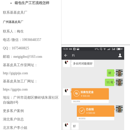
箱包生产工艺流程怎样
联系基基皮具厂
广州基基皮具厂
联系人：
梅生
电话 / 微信：
19936648357
QQ：
1075460825
邮箱：
meigigibo@163.com
基基皮具工作室网址：
http://gigipiju.com
基基皮具加工厂网址：
https://ggpiju.com
地址：
广州市花都区狮岭镇朱屋社区
自编路8号
更多客户案例
湖北客户张总
北京客户李小姐