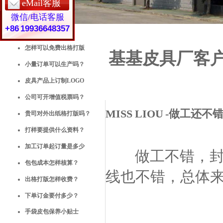
eMail客服
微信/电话客服
+86 19936648357
常见问题解答
怎样可以免费出格打版
基基皮具厂客户之
小量订单可以生产吗？
皮具产品上订制LOGO
公司可开增值税票吗？
MISS LIOU -做工还不
贵司对外出纸格打版吗？
打样要提供什么资料？
加工订单起订量是多少
做工不错，
包包成本怎样核算？
线也不错，总体
出格打版怎样收费？
下单订金要付多少？
手袋皮包保养小贴士