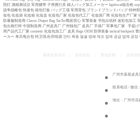
照灯
酒精测试仪
军用腰带
子弹携行具
婦人バッグ加工メーカー
lapdswat狙击枪
oc
战争战略包
快速包
箱包打板
バッグ工場
军用背包
ブランドブランドバッグ
特种部
妆包
化妆袋
化妆箱
化妆盒
化妆包厂家
化妆包代工厂
化妆袋厂商
化妆包生产厂家
防暴服制造商
Classic Diaper Bag
TacTec戰術背心
军警装备
书包出纸样
迷彩包加工
包出格打样
中国制造商
广州皮具厂
广州钱包厂
皮具厂
手袋厂
军事包厂家
手提げ
用产品代工厂家
cosmetic 化妆包加工厂
皮具
Bags OEM
防弹装备
tactical
backpack
警
ーカー
单兵电台包
特卫强,杜邦纸袋
안티 폭동 얼굴 방패 제조 업체 공급 업체 공장
基基皮具首页
|
原创女包
|
男包定制
|
皮具钱
广州市基基皮具厂 邮
联系电话 / 微信：1
地址：广州市花